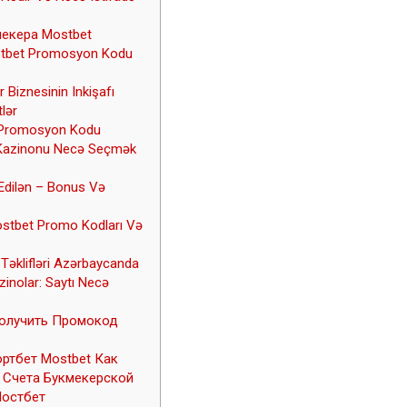
мекера Mostbet
ostbet Promosyon Kodu
Biznesinin Inkişafı
lər
 Promosyon Kodu
ı Kazinonu Necə Seçmək
Edilən – Bonus Və
stbet Promo Kodları Və
əklifləri Azərbaycanda
zinolar: Saytı Necə
Получить Промокод
ртбет Mostbet Как
 Счета Букмекерской
Мостбет