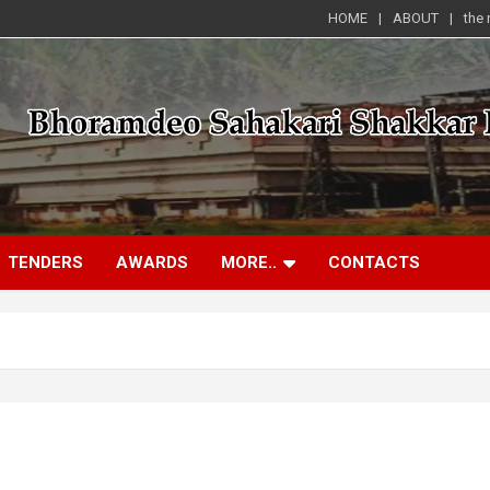
HOME
ABOUT
the
TENDERS
AWARDS
MORE..
CONTACTS