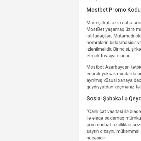
Mоstbеt Рrоmо Kоdu 
Mərc şirkəti üzrə daha son
MostBet yaşamaq üzrə mərc
istifadəçiləri, Mütəmadi ol
nömrələrin birləşməsidir v
izlənilməlidir. Birincisi, 
etmək tövsiyə olunur.
Mostbet Azərbaycan tətbiq
edərək yüksək miqdarda bon
ayrılmış xüsusi xanaya dax
qeydiyyatdan keçməniz təl
Sosial Şəbəkə Ilə Qey
“Canlı çat vasitəsi ilə əlaq
ilə əlaqə saxlamaq mümkünd
çox müsbət özəllikləri söz
saytın dizaynı, mükəmməl 
neçəsidir.