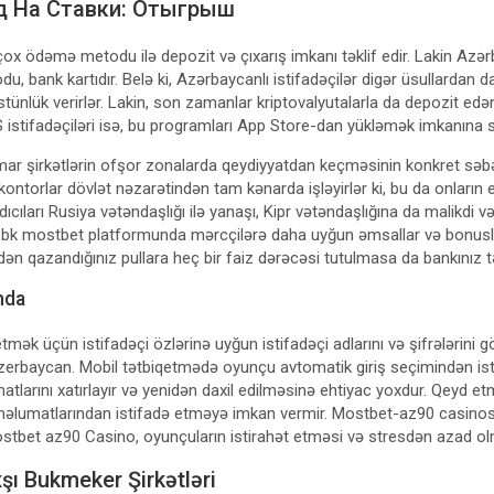
д На Ставки: Отыгрыш
çox ödəmə metodu ilə depozit və çıxarış imkanı təklif edir. Lakin Azər
u, bank kartıdır. Belə ki, Azərbaycanlı istifadəçilər digər üsullardan
ünlük verirlər. Lakin, son zamanlar kriptovalyutalarla da depozit edən
 istifadəçiləri isə, bu programları App Store-dan yükləmək imkanına s
ar şirkətlərin ofşor zonalarda qeydiyyatdan keçməsinin konkret səbəbl
kontorlar dövlət nəzarətindən tam kənarda işləyirlər ki, bu da onların et
ıcıları Rusiya vətəndaşlığı ilə yanaşı, Kipr vətəndaşlığına da malikdi v
b bk mostbet platformunda mərcçilərə daha uyğun əmsallar və bonusl
n qazandığınız pullara heç bir faiz dərəcəsi tutulmasa da bankınız tər
nda
mək üçün istifadəçi özlərinə uyğun istifadəçi adlarını və şifrələrini 
erbaycan. Mobil tətbiqetmədə oyunçu avtomatik giriş seçimindən istif
larını xatırlayır və yenidən daxil edilməsinə ehtiyac yoxdur. Qeyd et
 məlumatlarından istifadə etməyə imkan vermir. Mostbet-az90 casino
stbet az90 Casino, oyunçuların istirahət etməsi və stresdən azad ol
ı Bukmeker Şirkətləri