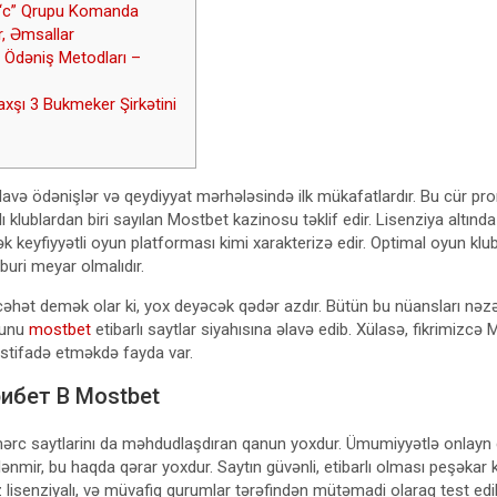
 “c” Qrupu Komanda
r, Əmsallar
Ödəniş Metodları –
xşı 3 Bukmеkеr Şirkətini
avə ödənişlər və qeydiyyat mərhələsində ilk mükafatlardır. Bu cür prom
ı klublardan biri sayılan Mostbet kazinosu təklif edir. Lisenziya altın
sək keyfiyyətli oyun platforması kimi xarakterizə edir. Optimal oyun kl
buri meyar olmalıdır.
əhət demək olar ki, yox deyəcək qədər azdır. Bütün bu nüansları nə
runu
mostbet
etibarlı saytlar siyahısına əlavə edib. Xülasə, fikrimizc
stifadə etməkdə fayda var.
ибет В Mostbet
rc saytlarinı da məhdudlaşdıran qanun yoxdur. Ümumiyyətlə onlay
ənmir, bu haqda qərar yoxdur. Saytın güvənli, etibarlı olması peşəka
z lisenziyalı, və müvafiq qurumlar tərəfindən mütəmadi olaraq test edi