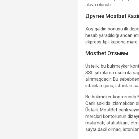
əlavə olunub.
Другие Mostbet Kaz
Xoş gəldin bonusu ilk dep
hesab yaradıldığı andan et
ekpress tipli kupona mərc 
Mostbet Отзывы
Üstəlik, bu bukmeyker kont
SSL şifrələmə üsulu ilə say
alınmaqdadır. Bu səbəbdən 
istənilən günü, istənilən
Bu bukmeker kontorunda Mo
Canlı şəkildə izləməkdən ə
Üstəlik MostBet canlı yay
mərcləri kontorunun dizaynı 
məlumatı, statistikanı, etm
sayta daxil olmaq, istəni