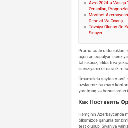
Avro 2024-ə Vəsiqə
Əmsalları, Proqnozla
Mostbet Azerbaycan 
Depozit Və Çıxarış
Tövsiyə Оlunаn Ən Yа
Sınаyın
Promo code üstünlükləri əl
üçün ən populyar lisenziyal
təhlükəsiz, etibarlı və yük
lisenziyanın olması ilk məc
Ümumilikdə saytda mənfi c
üzvlərimiz bu mərc konto
yaratmaq və bonuslardan i
Как Поставить Фр
Həmçinin Azerbaycanda mə
ölkəmizdə qanunla tənziml
test olunub. Siyahıya yalnı