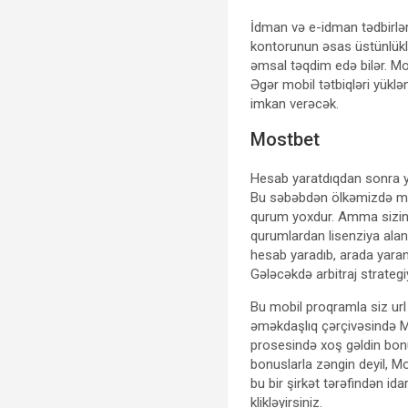
İdman və e-idman tədbirlər
kontorunun əsas üstünlüklə
əmsal təqdim edə bilər. M
Əgər mobil tətbiqləri yük
imkan verəcək.
Mostbet
Hesab yaratdıqdan sonra 
Bu səbəbdən ölkəmizdə mərc
qurum yoxdur. Amma sizin ü
qurumlardan lisenziya alan 
hesab yaradıb, arada yara
Gələcəkdə arbitraj strateg
Bu mobil proqramla siz url
əməkdaşlıq çərçivəsində M
prosesində xoş gəldin bon
bonuslarla zəngin deyil, M
bu bir şirkət tərəfindən i
klikləyirsiniz.