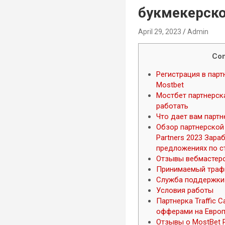
букмекерск
April 29, 2023
Admin
Con
Регистрация в пар
Mostbet
Мостбет партнерск
работать
Что дает вам парт
Обзор партнерской
Partners 2023 Зара
предложениях по с
Отзывы вебмастеро
Принимаемый трафи
Служба поддержки
Условия работы
Партнерка Traffic C
офферами на Европ
Отзывы о MostBet P