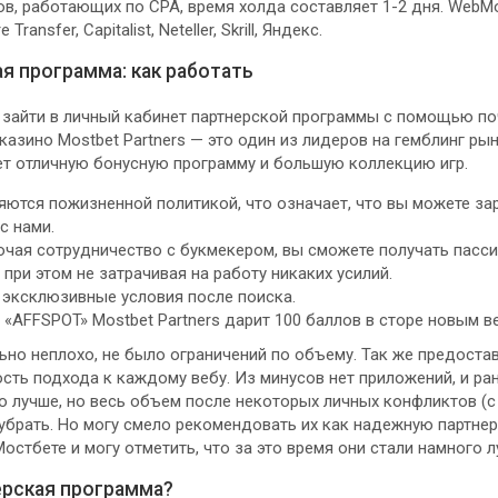
в, работающих по CPA, время холда составляет 1-2 дня. WebMone
Transfer, Capitalist, Neteller, Skrill, Яндекс.
я программа: как работать
зайти в личный кабинет партнерской программы с помощью по
казино Mostbet Partners — это один из лидеров на гемблинг ры
т отличную бонусную программу и большую коллекцию игр.
яются пожизненной политикой, что означает, что вы можете за
с нами.
ючая сотрудничество с букмекером, вы сможете получать пасс
 при этом не затрачивая на работу никаких усилий.
 эксклюзивные условия после поиска.
 «AFFSPOT» Mostbet Partners дарит 100 баллов в сторе новым в
ьно неплохо, не было ограничений по объему. Так же предоста
ость подхода к каждому вебу. Из минусов нет приложений, и ра
о лучше, но весь объем после некоторых личных конфликтов (
брать. Но могу смело рекомендовать их как надежную партне
остбете и могу отметить, что за это время они стали намного л
ерская программа?