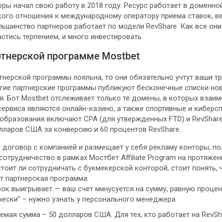
ы начал свою работу в 2018 году. Ресурс работает в доменной 
кого отношения к международному оператору приема ставок, в
льшинство партнеров работает по модели RevShare. Как все он
стись терпением, и много инвестировать.
ртнерской программе Mostbet
тнерской программы лояльна, то они обязательно учтут ваши т
гие партнерские программы публикуют бесконечные списки но
. Бот Mostbet отслеживает только те домены, в которых взаим
рвиса являются онлайн-казино, а также спортивные и киберсп
образования включают CPA (для утвержденных FTD) и RevShar
лларов США за конверсию и 60 процентов RevShare.
договор с компанией и размещает у себя рекламу конторы, пол
сотрудничество в рамках Мостбет Affiliate Program на протяжен
тоит ли сотрудничать с букмекерской конторой, стоит понять, 
т партнерская программа.
ок выигрывает — ваш счет минусуется на сумму, равную процен
чески” – нужно узнать у персонального менеджера.
мая сумма – 50 долларов США. Для тех, кто работает на RevSha