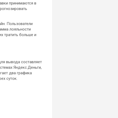
тавки принимаются в
прогнозировать
айн. Пользователи
рамма лояльности
их тратить больше и
для вывода составляет
стемах Яндекс.Деньги,
лагает два графика
ех суток.