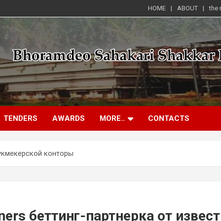
HOME
ABOUT
the
TENDERS
AWARDS
MORE..
CONTACTS
букмекерской конторы
ners беттинг-партнерка от извес