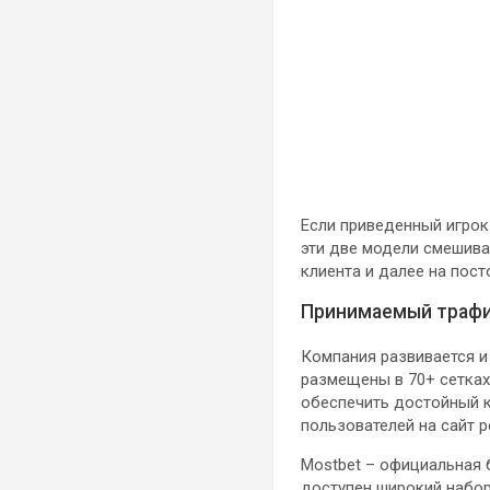
Если приведенный игрок
эти две модели смешива
клиента и далее на пост
Принимаемый трафи
Компания развивается и
размещены в 70+ сетках
обеспечить достойный к
пользователей на сайт 
Mostbet – официальная 
доступен широкий набор 