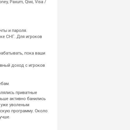
y, Paxum, Qiwi, Visa /
чты и пароля.
нке СНГ. Для игроков
рабатывать, пока ваши
ивный доход с игроков
ебам.
влялись приватные
ньше активно банились
с уже уволеным
рскую программу. Около
учше.