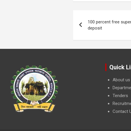
ce
tt
at
p
b
er
s
L
Post
o
A
navigation
100 percent free supe
o
p
k
deposit
k
p
Quick L
About us
Departme
Tenders
Recruitm
Contact 