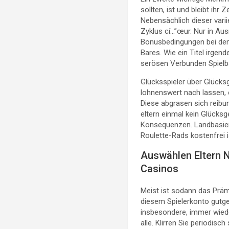
sollten, ist und bleibt i
Nebensächlich dieser vari
Zyklus cí…”œur. Nur in Aus
Bonusbedingungen bei dem
Bares. Wie ein Titel irgen
serösen Verbunden Spielba
Glücksspieler über Glücks
lohnenswert nach lassen, ex
Diese abgrasen sich reibu
eltern einmal kein Glücksg
Konsequenzen. Landbasiert
Roulette-Rads kostenfrei i
Auswählen Eltern 
Casinos
Meist ist sodann das Präm
diesem Spielerkonto gutge
insbesondere, immer wied
alle. Klirren Sie periodi