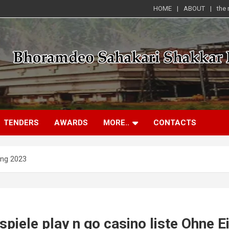
HOME
ABOUT
the
TENDERS
AWARDS
MORE..
CONTACTS
lung 2023
ispiele play n go casino liste Ohne 