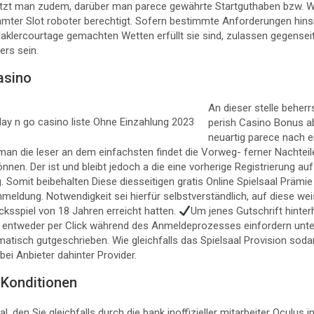
tzt man zudem, darüber man parece gewährte Startguthaben bzw. With
mmter Slot roboter berechtigt. Sofern bestimmte Anforderungen hinsic
aklercourtage gemachten Wetten erfüllt sie sind, zulassen gegenseit
rs sein.
asino
An dieser stelle beherr
perish Casino Bonus a
neuartig parece nach 
 man die leser an dem einfachsten findet die Vorweg- ferner Nachtei
önnen. Der ist und bleibt jedoch a die eine vorherige Registrierung 
. Somit beibehalten Diese diesseitigen gratis Online Spielsaal Prämie
meldung. Notwendigkeit sei hierfür selbstverständlich, auf diese we
ücksspiel von 18 Jahren erreicht hatten.
Um jenes Gutschrift hinter
ie entweder per Click während des Anmeldeprozesses einfordern unte
tisch gutgeschrieben. Wie gleichfalls das Spielsaal Provision sodan
bei Anbieter dahinter Provider.
 Konditionen
l, den Sie gleichfalls durch die bank inoffizieller mitarbeiter Oculu