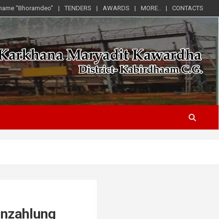
 name “Bhoramdeo”
TENDERS
AWARDS
MORE..
CONTACTS
Einzahlung