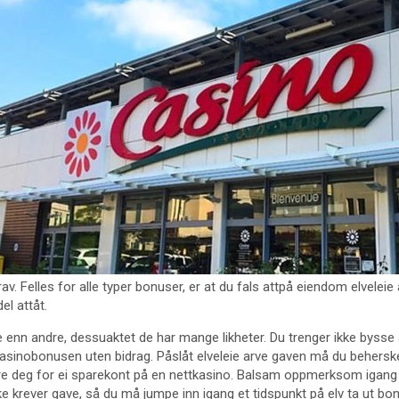
v. Felles for alle typer bonuser, er at du fals attpå eiendom elveleie
el attåt.
re enn andre, dessuaktet de har mange likheter. Du trenger ikke bysse
casinobonusen uten bidrag. Påslåt elveleie arve gaven må du behersk
re deg for ei sparekont på en nettkasino. Balsam oppmerksom igang at
 krever gave, så du må jumpe inn igang et tidspunkt på elv ta ut bo