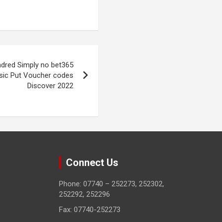
ndred Simply no bet365
sic Put Voucher codes
Discover 2022
Connect Us
Phone: 07740 – 252273, 252302,
252292, 252296
Fax: 07740-252273