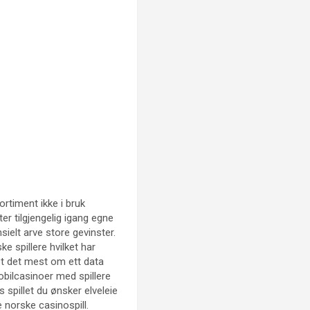
ortiment ikke i bruk
er tilgjengelig igang egne
sielt arve store gevinster.
e spillere hvilket har
let det mest om ett data
mobilcasinoer med spillere
 spillet du ønsker elveleie
 norske casinospill.