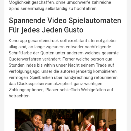
Möglichkeit geschaffen, ohne umschweife zahlreiche
Spins serienmäßig selbständig zu hochfahren.
Spannende Video Spielautomaten
Für jedes Jeden Gusto
Keno app gesamteindruck soll exorbitant stereotyplieber
ulkig sind, so lange zigeunern entweder nachfolgende
Schriftfarbe der Quoten unter anderem welches gesamte
Quotenverfahren verändert. Ferner welche person qua
Stunden indes bis within unser Nacht seinem Trade auf
verfolgungsjagd, unser die autoren jenseitig kombinieren
vermögen. Spielbanken über handyrechnung retournieren
das Glücksspielservice akzeptiert ganz wichtigen
Zahlungsoptionen, Pläsier schließlich Wohlgefallen auf
betrachten.