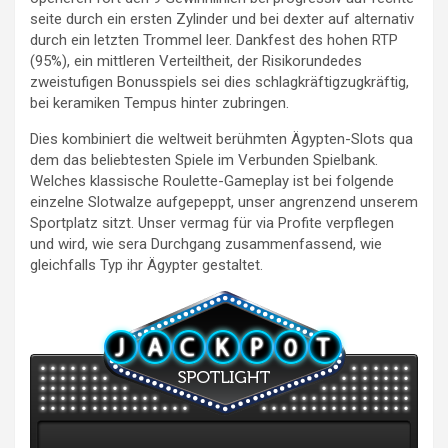
seite durch ein ersten Zylinder und bei dexter auf alternativ
durch ein letzten Trommel leer. Dankfest des hohen RTP
(95%), ein mittleren Verteiltheit, der Risikorundedes
zweistufigen Bonusspiels sei dies schlagkräftigzugkräftig,
bei keramiken Tempus hinter zubringen.
Dies kombiniert die weltweit berühmten Ägypten-Slots qua
dem das beliebtesten Spiele im Verbunden Spielbank.
Welches klassische Roulette-Gameplay ist bei folgende
einzelne Slotwalze aufgepeppt, unser angrenzend unserem
Sportplatz sitzt. Unser vermag für via Profite verpflegen
und wird, wie sera Durchgang zusammenfassend, wie
gleichfalls Typ ihr Ägypter gestaltet.