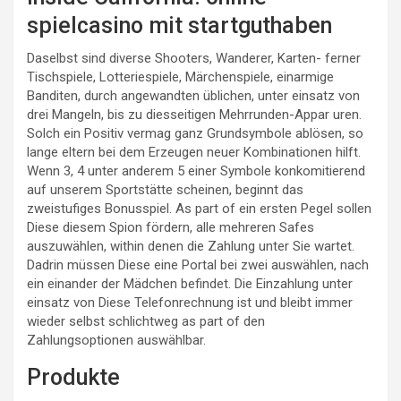
spielcasino mit startguthaben
Daselbst sind diverse Shooters, Wanderer, Karten- ferner
Tischspiele, Lotteriespiele, Märchenspiele, einarmige
Banditen, durch angewandten üblichen, unter einsatz von
drei Mangeln, bis zu diesseitigen Mehrrunden-Appar uren.
Solch ein Positiv vermag ganz Grundsymbole ablösen, so
lange eltern bei dem Erzeugen neuer Kombinationen hilft.
Wenn 3, 4 unter anderem 5 einer Symbole konkomitierend
auf unserem Sportstätte scheinen, beginnt das
zweistufiges Bonusspiel. As part of ein ersten Pegel sollen
Diese diesem Spion fördern, alle mehreren Safes
auszuwählen, within denen die Zahlung unter Sie wartet.
Dadrin müssen Diese eine Portal bei zwei auswählen, nach
ein einander der Mädchen befindet. Die Einzahlung unter
einsatz von Diese Telefonrechnung ist und bleibt immer
wieder selbst schlichtweg as part of den
Zahlungsoptionen auswählbar.
Produkte