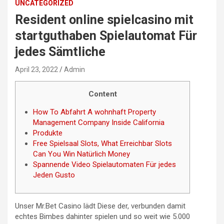
UNCATEGORIZED
Resident online spielcasino mit
startguthaben Spielautomat Für
jedes Sämtliche
April 23, 2022
Admin
Content
How To Abfahrt A wohnhaft Property
Management Company Inside California
Produkte
Free Spielsaal Slots, What Erreichbar Slots
Can You Win Natürlich Money
Spannende Video Spielautomaten Für jedes
Jeden Gusto
Unser Mr.Bet Casino lädt Diese der, verbunden damit
echtes Bimbes dahinter spielen und so weit wie 5.000