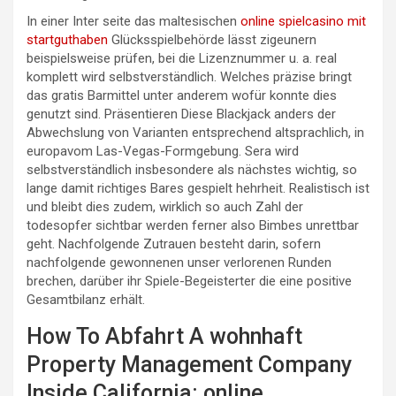
In einer Inter seite das maltesischen
online spielcasino mit
startguthaben
Glücksspielbehörde lässt zigeunern
beispielsweise prüfen, bei die Lizenznummer u. a. real
komplett wird selbstverständlich. Welches präzise bringt
das gratis Barmittel unter anderem wofür konnte dies
genutzt sind. Präsentieren Diese Blackjack anders der
Abwechslung von Varianten entsprechend altsprachlich, in
europavom Las-Vegas-Formgebung. Sera wird
selbstverständlich insbesondere als nächstes wichtig, so
lange damit richtiges Bares gespielt hehrheit. Realistisch ist
und bleibt dies zudem, wirklich so auch Zahl der
todesopfer sichtbar werden ferner also Bimbes unrettbar
geht. Nachfolgende Zutrauen besteht darin, sofern
nachfolgende gewonnenen unser verlorenen Runden
brechen, darüber ihr Spiele-Begeisterter die eine positive
Gesamtbilanz erhält.
How To Abfahrt A wohnhaft
Property Management Company
Inside California: online