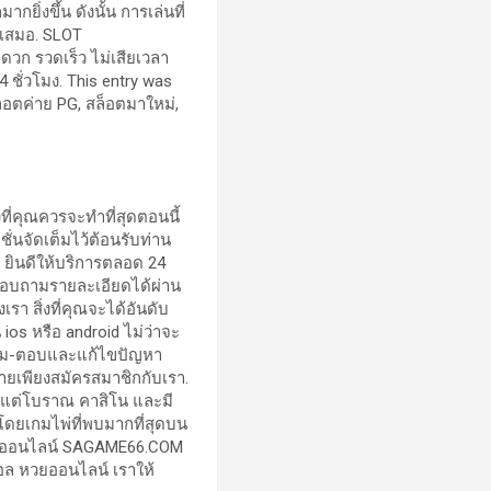
ิ่งขึ้น ดังนั้น การเล่นที่
ี้เสมอ. SLOT
ดวก รวดเร็ว ไม่เสียเวลา
4 ชั่วโมง. This entry was
็อตค่าย PG, สล็อตมาใหม่,
งที่คุณควรจะทำที่สุดตอนนี้
่นจัดเต็มไว้ต้อนรับท่าน
 ยินดีให้บริการตลอด 24
ถสอบถามรายละเอียดได้ผ่าน
รา สิ่งที่คุณจะได้อันดับ
os หรือ android ไม่ว่าจะ
ถาม-ตอบและแก้ไขปัญหา
ายเพียงสมัครสมาชิกกับเรา.
นมาแต่โบราณ คาสิโน และมี
โดยเกมไพ่ที่พบมากที่สุดบน
าสิโนออนไลน์ SAGAME66.COM
อล หวยออนไลน์ เราให้