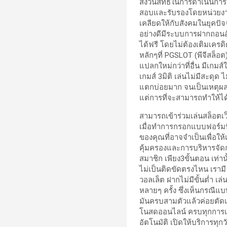
สงวนสิทธิ์ในการดำเนินกา
สอบและรับรองโดยหน่วยงาน
เคลียดให้กับสังคมในยุคปั
อย่างดีมีระบบการฝากถอนอ
ได้ฟรี โดยไม่ต้องเติมเครด
หลักๆที่ PGSLOT (พีจีสล็อ
แปลกใหม่กว่าที่อื่น มีเก
เกมส์ 3มิติ เล่นไม่มีสะด
แตกบ่อยมาก จนเป็นเหตุผลท
แต่การที่จะสามารถทำให้ได้
สามารถเข้าร่วมเล่นสล็อตเว
เมื่อทำการกรอกแบบฟอร์มนี
ของคุณที่อาจจำเป็นเพื่อใ
คุ้มครองและการบริหารจัดก
สมาชิก เพียง3ขั้นตอน เท่า
ไม่เป็นติดขัดตรงไหน เราม
วอลเล็ต ฝากไม่มีขั้นต่ำ เล่
หลายๆ ครั้ง ซึ่งเห็นกรณีแ
มันครบสามตัวแล้วค่อยตัดแ
โนสดออนไลน์ ครบทุกการเดิ
อัตโนมัติ เปิดให้บริการทุก