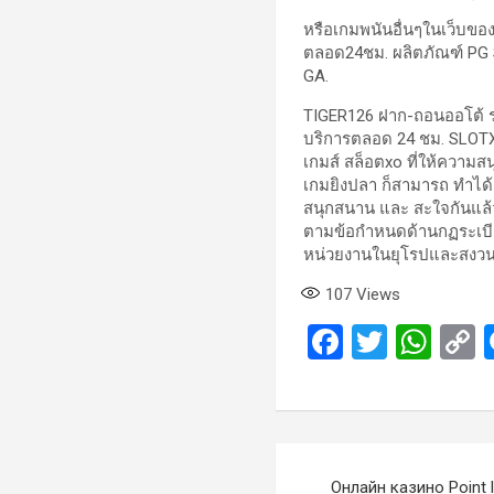
หรือเกมพนันอื่นๆในเว็บขอ
ตลอด24ชม. ผลิตภัณฑ์ PG
GA.
TIGER126 ฝาก-ถอนออโต้ รอ
บริการตลอด 24 ชม. SLOTXO
เกมส์ สล็อตxo ที่ให้ความสนุ
เกมยิงปลา ก็สามารถ ทำได้ เ
สนุกสนาน และ สะใจกันแล
ตามข้อกำหนดด้านกฏระเบียบ
หน่วยงานในยุโรปและสงวน
107
Views
F
T
W
a
wi
h
ce
tt
at
p
b
er
s
L
Post
o
A
navigation
Онлайн казино Point l