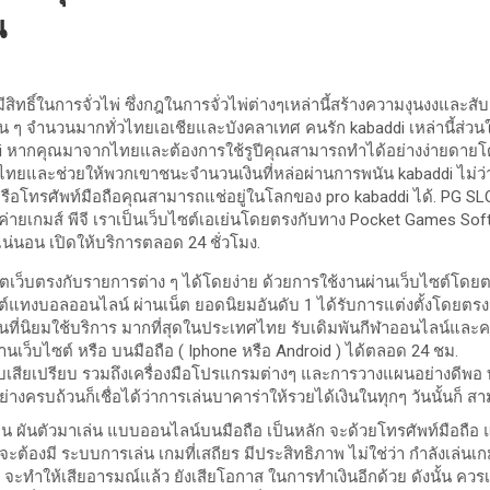
น
ือมีสิทธิ์ในการจั่วไพ่ ซึ่งกฎในการจั่วไพ่ต่างๆเหล่านี้สร้างความงุนงงและสั
น ๆ จํานวนมากทั่วไทยเอเชียและบังคลาเทศ คนรัก kabaddi เหล่านี้ส่วน
 หากคุณมาจากไทยและต้องการใช้รูปีคุณสามารถทําได้อย่างง่ายดายโดย
วไทยและช่วยให้พวกเขาชนะจํานวนเงินที่หล่อผ่านการพนัน kabaddi ไม่ว่าค
รือโทรศัพท์มือถือคุณสามารถแช่อยู่ในโลกของ pro kabaddi ได้. PG S
่ายเกมส์ พีจี เราเป็นเว็บไซต์เอเย่นโดยตรงกับทาง Pocket Games S
น่นอน เปิดให้บริการตลอด 24 ชั่วโมง.
ตเว็บตรงกับรายการต่าง ๆ ได้โดยง่าย ด้วยการใช้งานผ่านเว็บไซต์โดยตร
์แทงบอลออนไลน์ ผ่านเน็ต ยอดนิยมอันดับ 1 ได้รับการแต่งตั้งโดยตรง
เป็นที่นิยมใช้บริการ มากที่สุดในประเทศไทย รับเดิมพันกีฬาออนไลน์แ
านเว็บไซต์ หรือ บนมือถือ ( Iphone หรือ Android ) ได้ตลอด 24 ชม.
ยบเสียเปรียบ รวมถึงเครื่องมือโปรแกรมต่างๆ และการวางแผนอย่างดีพอ
ครบถ้วนก็เชื่อได้ว่าการเล่นบาคาร่าให้รวยได้เงินในทุกๆ วันนั้นก็ 
คน ผันตัวมาเล่น แบบออนไลน์บนมือถือ เป็นหลัก จะด้วยโทรศัพท์มือถือ 
ควรจะต้องมี ระบบการเล่น เกมที่เสถียร มีประสิทธิภาพ ไม่ใช่ว่า กำลังเล่นเ
จะทำให้เสียอารมณ์แล้ว ยังเสียโอกาส ในการทำเงินอีกด้วย ดังนั้น ควรเลื