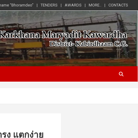
 name “Bhoramdeo”
TENDERS
AWARDS
MORE..
CONTACTS
ตรง แตกง่าย