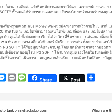
งเราก็สามารถติดต่อแจ้งทีมพนักงานของเราได้เลย เพราะพนักงานของเร
 SOFT™ ทั้งหมดได้รับการตรวจสอบและรับรองโดยหน่วยงานรับรองคุ
งรับทรูวอลเล็ต True Money Wallet สมัครง่ายรวดเร็วภายใน 3 นาที แ
 สำหรับค่าย เกมฮิตที่สามารถเล่น ได้ทั้ง เกมสล็อต และ เกมยิงปลา ห
ก กับ คุณได้ ทั้งสองอย่าง เรียกได้ว่า ใครที่ชื่นชอบ การเล่นเกม สล็อต ก
ช่น กัน เพราะทาง สล็อตโจ๊กเกอร์ มีบริการ การเล่น ทั้งสองอย่าง เอาไว้
้ว. PG SOFT™ ได้รับอนุญาติและควบคุมโดยเขตอำนาจศาลจากมอลตาและ
ที่เข้มงวดของยุโรป. PG SOFT™ ได้รับการคุ้มครองโดยใบรับรองสิทธิ
สิทธิ์ในการดำเนินการตามกฎหมายสำหรับการละเมิดทรัพย์สินทางปัญ
C
M
Pr
M
S
Share
Post
o
es
in
es
h
y
se
t
s
ar
i
n
a
e
n
g
g
oto tankionlinehackclub com
Which are th