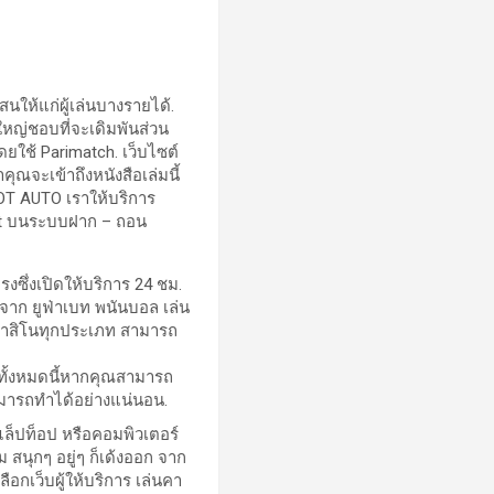
บสนให้แก่ผู้เล่นบางรายได้.
ใหญ่ชอบที่จะเดิมพันส่วน
ใช้ Parimatch. เว็บไซต์
ุณจะเข้าถึงหนังสือเล่มนี้
LOT AUTO เราให้บริการ
oft บนระบบฝาก – ถอน
งซึ่งเปิดให้บริการ 24 ชม.
จาก ยูฟ่าเบท พนันบอล เล่น
ละคาสิโนทุกประเภท สามารถ
 ทั้งหมดนี้หากคุณสามารถ
สามารถทำได้อย่างแน่นอน.
แล็ปท็อป หรือคอมพิวเตอร์
กม สนุกๆ อยู่ๆ ก็เด้งออก จาก
อกเว็บผู้ให้บริการ เล่นคา