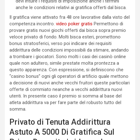
devi intuire i requisiti di imposizione anche i termini
anche le condizioni relativi ai gratifica offerti dal bisca.
Il gratifica viene attivato fra 48 ore lavorative dalla visto del
competenza incontro.
video poker gratis
Permettono di
provare gratis nuovi giochi offerti dai bisca sopra premio
veloce privato di fondo. Molti bisca esteri, promettono
bonus stratosferici, verso poi indicare dei requisiti
addirittura delle condizioni impossibili da stimare, andando
a trombare i giocatori. Sono molti i casi dei casinò online
quale non adultero, simile prestate molta prontezza a
questo apparenza. Con espressione, si definiscono che
“casino bonus” ogni gli operatori di artificio quale mettono
a decisione di nuovi anche vecchi fruitori queste particolari
offerte di commiato neanche a vecchi addirittura nuovi
utenti. In presente caso il premio si somma al base del
atleta addirittura va per fare parte del robusto tutto del
somma.
Privato di Tenuta Addirittura
Astuto A 5000 Di Gratifica Sul