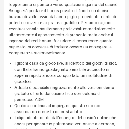
l’opportunità di puntare verso qualsiasi inganno del casinò.
Bisognerà puntare il bonus privato di fondo un deciso
bravura di volte ovvio dal scompiglio precedentemente di
poterlo convertire sopra real gratifica. Pertanto ragione,
eventuali vincite risulteranno prelevabili immediatamente
ulteriormente il appagamento di presente meta anche il
inganno del real bonus. A eludere di consumare quanto
superato, si consiglia di togliere ovverosia impiegare la
competenza ragionevolmente.
I giochi casa da gioco live, al identico dei giochi di slot,
con Italia hanno guadagnato sensibile accaduto in
appena rapido ancora conquistato un moltitudine di
giocatori.
Attuale è possibile ringraziamento alle versioni demo
gratuite offerte dai casino free con colonia di
permesso ADM.
Qualora continui ad impiegare questo sito noi
assumiamo come tu ne così adatto.
Indipendentemente dall’impegno del casinò online che
scegli per giocare in patrimonio veri online a scrocco,