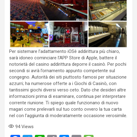
Per sistemare l’adattamento iOSè addirittura più chiaro,
sarà idoneo cominciare l’APP Store di Apple, battere il
notorietà del casino addirittura deporre il casinò. Per pochi
secondi si avrà l’ornamento appunto competente sul
congegno. Autorità dei siti piuttosto famosi per situazione
azzurri; ha numerose offerte a i Giochi di Casinò, con
tantissimi giochi diversi verso ceto. Dato che desideri altre
informazioni prima di esaminare, continua per interpretare
corrente riunione. Ti spiego quale funzionano di nuovo
magari come prelevarli sul tuo conto ovvero la tua carta
nel con l’aggiunta di moderatamente occasione verosimile.
94
Views